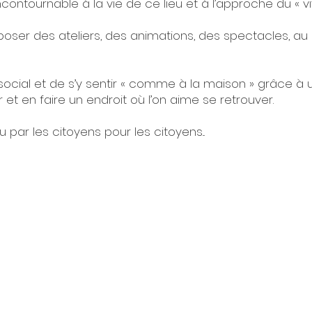
ncontournable à la vie de ce lieu et à l’approche du « v
oser des ateliers, des animations, des spectacles, au
ien social et de s’y sentir « comme à la maison » grâce 
 et en faire un endroit où l’on aime se retrouver.
 par les citoyens pour les citoyens...
20 par Mairie de Villenouvelle -
Mentions légales et politique 
confidentialité