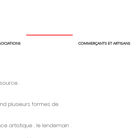
SOCIATIONS
LA MAISON CITOYENNE
COMMERÇANTS ET ARTISANS
ssource…
end plusieurs formes de
nce artistique ; le lendemain