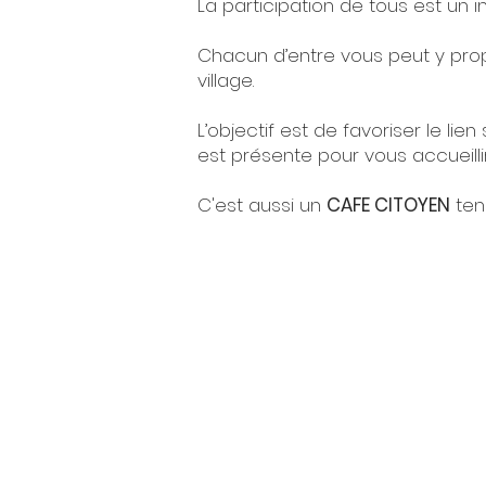
La participation de tous est un i
Chacun d’entre vous peut y prop
village.
L’objectif est de favoriser le l
est présente pour vous accueillir
C'est aussi un
CAFE CITOYEN
tenu
©20