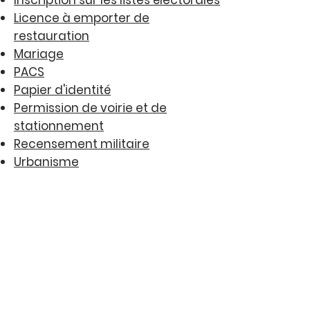
Inscription sur les listes électorales
Licence à emporter de
restauration
Mariage
PACS
Papier d'identité
Permission de voirie et de
stationnement
Recensement militaire
Urbanisme
©2020 par Mairie de Villenouvelle -
Mentions légales et politique de
confidentialité