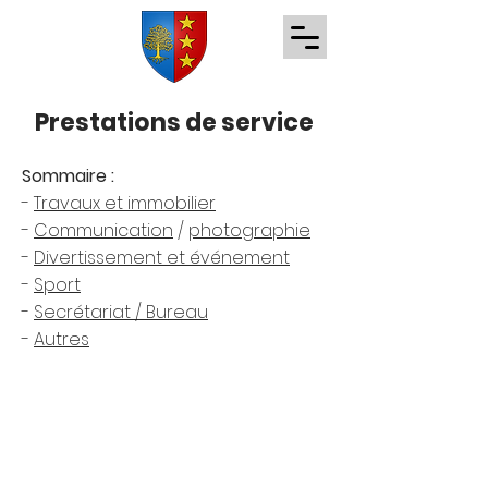
Prestations de service
Sommaire :
-
Travaux et immobilier
-
Communication
/
photographie
-
Divertissement et événement
-
Sport
-
Secrétariat / Bureau
-
Autres
©2020 par Mairie de Villenouvelle -
Mentions légales et politique de
confidentialité